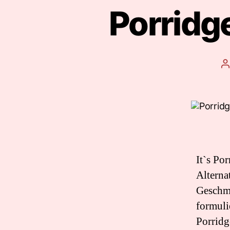
Porridge
B
It`s Po
Alterna
Geschma
formuli
Porridg