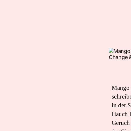
Mango L
schreib
in der 
Hauch 
Geruch 