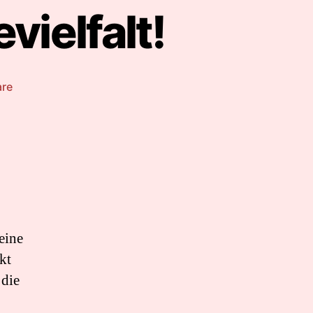
vielfalt!
zu
are
Porridge
Time
–
Rezeptevielfalt!
eine
kt
 die