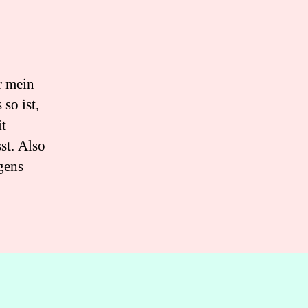
r mein
so ist,
t
st. Also
gens