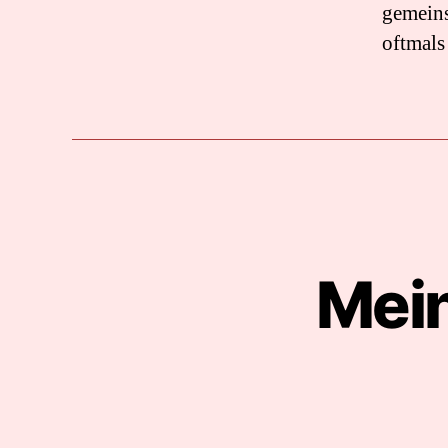
gemeins
oftmals
Mein