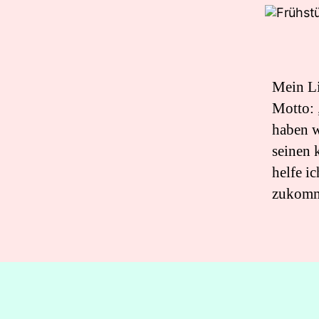
Mein Li
Motto: 
haben w
seinen 
helfe i
zukomm