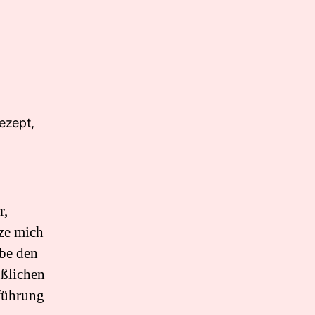
zu
Mango
Lassi
r,
tze mich
ebe den
ßlichen
rführung