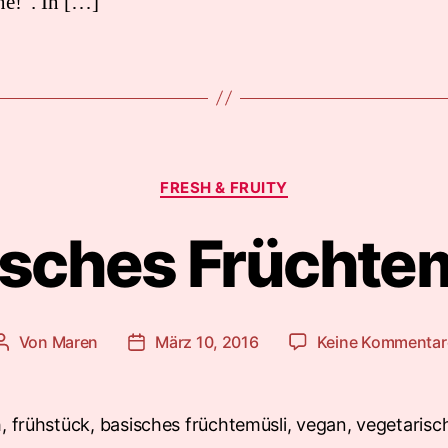
ne!”. In […]
Kategorien
FRESH & FRUITY
isches Früchtem
Von
Maren
März 10, 2016
Keine Kommentar
Beitragsautor
Beitragsdatum