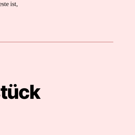
te ist,
stück
zu
Mein
Lieblingsfrühstück