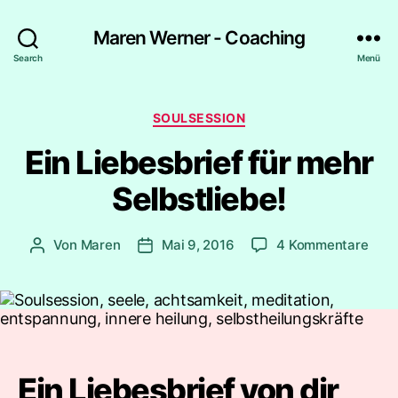
Maren Werner - Coaching
Search
Menü
Kategorien
SOULSESSION
Ein Liebesbrief für mehr
Selbstliebe!
zu
Von
Maren
Mai 9, 2016
4 Kommentare
Beitragsautor
Beitragsdatum
Ein
Lieb
für
meh
Selbs
Ein Liebesbrief von dir