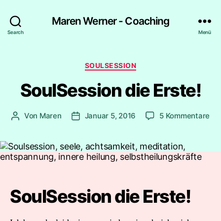
Maren Werner - Coaching
Search
Menü
Kategorien
SOULSESSION
SoulSession die Erste!
zu
Von
Maren
Januar 5, 2016
5 Kommentare
Beitragsautor
Beitragsdatum
Sou
die
Ers
SoulSession die Erste!