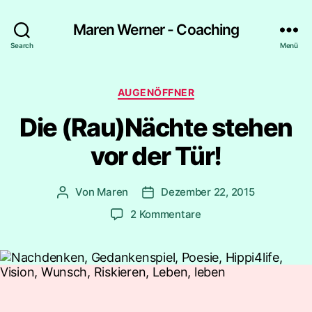
Maren Werner - Coaching
Search
Menü
Kategorien
AUGENÖFFNER
Die (Rau)Nächte stehen
vor der Tür!
Von
Maren
Dezember 22, 2015
Beitragsautor
Beitragsdatum
zu
2 Kommentare
Die
(Rau)Nächte
stehen
vor
der
Tür!