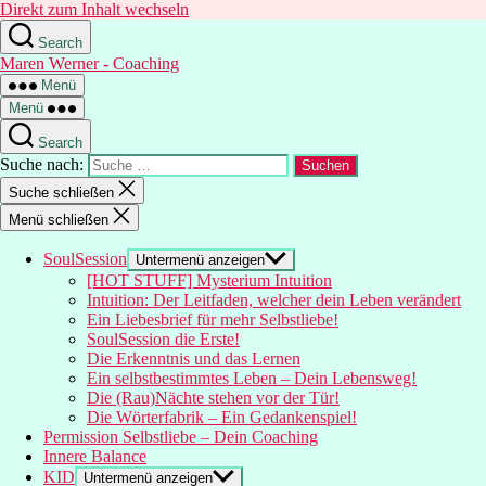
Direkt zum Inhalt wechseln
Search
Maren Werner - Coaching
Menü
Menü
Search
Suche nach:
Suche schließen
Menü schließen
SoulSession
Untermenü anzeigen
[HOT STUFF] Mysterium Intuition
Intuition: Der Leitfaden, welcher dein Leben verändert
Ein Liebesbrief für mehr Selbstliebe!
SoulSession die Erste!
Die Erkenntnis und das Lernen
Ein selbstbestimmtes Leben – Dein Lebensweg!
Die (Rau)Nächte stehen vor der Tür!
Die Wörterfabrik – Ein Gedankenspiel!
Permission Selbstliebe – Dein Coaching
Innere Balance
KID
Untermenü anzeigen