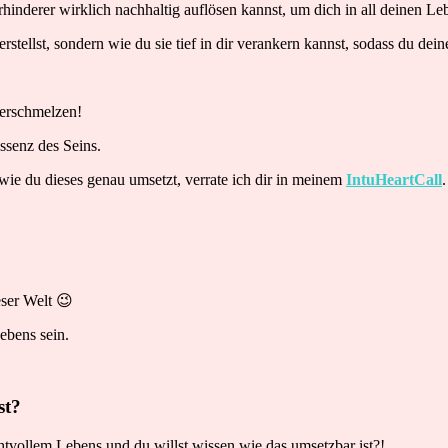
hinderer wirklich nachhaltig auflösen kannst, um dich in all deinen L
stellst, sondern wie du sie tief in dir verankern kannst, sodass du de
verschmelzen!
Essenz des Seins.
wie du dieses genau umsetzt, verrate ich dir in meinem
IntuHeartCall
eser Welt 😉
ebens sein.
st?
chtvollem Lebens und du willst wissen wie das umsetzbar ist?!